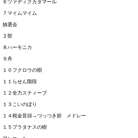
６ツァディクカタマール
７マイムマイム
抽選会
２部
８ハーモニカ
９舟
１０フクロウの唄
１１らせん階段
１２全力スティーブ
１３こいのぼり
１４税金音頭→づっつき節 メドレー
１５プラタナスの樹