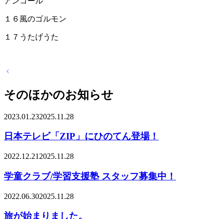
アンコール
１６風のゴルモン
１７うたげうた
投
稿
ナ
そのほかのお知らせ
ビ
ゲ
2023.01.23
2025.11.28
ー
シ
日本テレビ「ZIP」にひのてん登場！
ョ
ン
2022.12.21
2025.11.28
学童クラブ/学習支援塾 スタッフ募集中！
2022.06.30
2025.11.28
旅が始まりました。