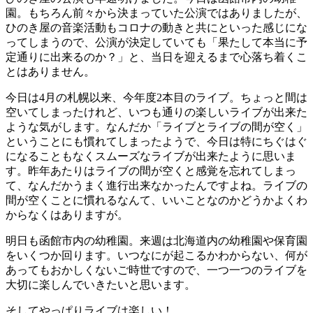
園。もちろん前々から決まっていた公演ではありましたが、
ひのき屋の音楽活動もコロナの動きと共にといった感じにな
ってしまうので、公演が決定していても「果たして本当に予
定通りに出来るのか？」と、当日を迎えるまで心落ち着くこ
とはありません。
今日は4月の札幌以来、今年度2本目のライブ。ちょっと間は
空いてしまったけれど、いつも通りの楽しいライブが出来た
ような気がします。なんだか「ライブとライブの間が空く」
ということにも慣れてしまったようで、今日は特にちぐはぐ
になることもなくスムーズなライブが出来たように思いま
す。昨年あたりはライブの間が空くと感覚を忘れてしまっ
て、なんだかうまく進行出来なかったんですよね。ライブの
間が空くことに慣れるなんて、いいことなのかどうかよくわ
からなくはありますが。
明日も函館市内の幼稚園。来週は北海道内の幼稚園や保育園
をいくつか回ります。いつなにが起こるかわからない、何が
あってもおかしくないご時世ですので、一つ一つのライブを
大切に楽しんでいきたいと思います。
そしてやっぱりライブは楽しい！