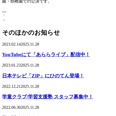
園・幼稚園での公演です。
投
稿
ナ
そのほかのお知らせ
ビ
ゲ
ー
2023.02.14
2025.11.28
シ
ョ
YouTubeにて「あららライブ」配信中！
ン
2023.01.23
2025.11.28
日本テレビ「ZIP」にひのてん登場！
2022.12.21
2025.11.28
学童クラブ/学習支援塾 スタッフ募集中！
2022.06.30
2025.11.28