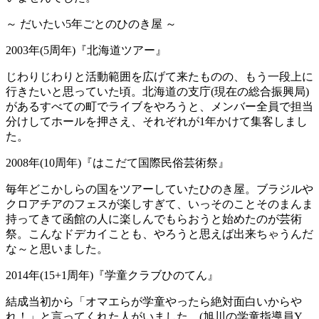
～ だいたい5年ごとのひのき屋 ～
2003年(5周年)『北海道ツアー』
じわりじわりと活動範囲を広げて来たものの、もう一段上に
行きたいと思っていた頃。北海道の支庁(現在の総合振興局)
があるすべての町でライブをやろうと、メンバー全員で担当
分けしてホールを押さえ、それぞれが1年かけて集客しまし
た。
2008年(10周年)『はこだて国際民俗芸術祭』
毎年どこかしらの国をツアーしていたひのき屋。ブラジルや
クロアチアのフェスが楽しすぎて、いっそのことそのまんま
持ってきて函館の人に楽しんでもらおうと始めたのが芸術
祭。こんなドデカイことも、やろうと思えば出来ちゃうんだ
な～と思いました。
2014年(15+1周年)『学童クラブひのてん』
結成当初から「オマエらが学童やったら絶対面白いからや
れ！」と言ってくれた人がいました。(旭川の学童指導員Y