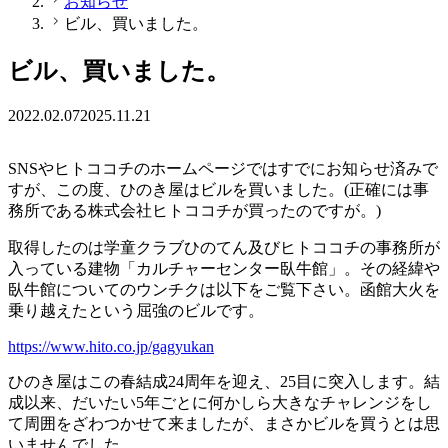
お知らせ
ビル、買いました。
ビル、買いました。
2022.02.07
2025.11.21
SNSやヒトココチのホームページではすでにお知らせ済みで
すが、この度、ひのき屋はビルを買いました。(正確には事
務所である株式会社ヒトココチが買ったのですが。)
取得したのは学童クラブひのてん及びヒトココチの事務所が
入っている建物「カルチャーセンター臥牛館」。その経緯や
臥牛館についてのウンチクは以下をご覧下さい。函館大火を
乗り越えたという屈強のビルです。
https://www.hito.co.jp/gagyukan
ひのき屋はこの春結成24周年を迎え、25目に突入します。結
成以来、だいたい5年ごとに何かしら大きなチャレンジをし
て周囲をざわつかせて来ましたが、まさかビルを買うとは思
いませんでした。