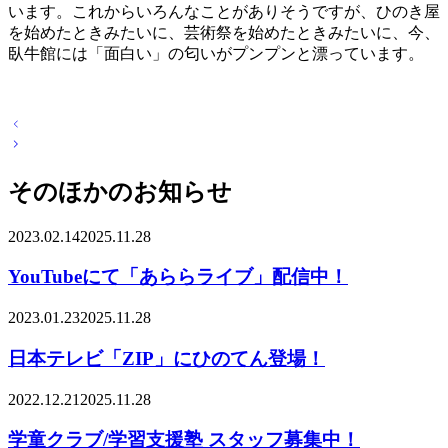
います。これからいろんなことがありそうですが、ひのき屋
を始めたときみたいに、芸術祭を始めたときみたいに、今、
臥牛館には「面白い」の匂いがプンプンと漂っています。
投
稿
ナ
そのほかのお知らせ
ビ
ゲ
ー
2023.02.14
2025.11.28
シ
ョ
YouTubeにて「あららライブ」配信中！
ン
2023.01.23
2025.11.28
日本テレビ「ZIP」にひのてん登場！
2022.12.21
2025.11.28
学童クラブ/学習支援塾 スタッフ募集中！