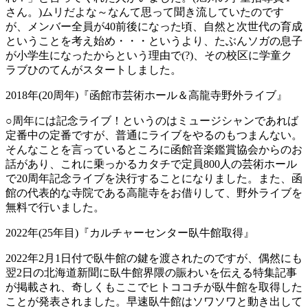
さん。)ムリだよな～なんて思って聞き流していたのです
が、メンバー全員が40前後になった頃、自然と次世代の育成
ということを考え始め・・・というより、たぶんソガの息子
が小学生になったからという理由で(?)、その校区に学童ク
ラブひのてんがスタートしました。
2018年(20周年)『函館市芸術ホール＆高龍寺野外ライブ』
○周年には記念ライブ！というのはミュージシャンであれば
定番中の定番ですが、普通にライブをやるのもつまんない。
そんなことを言っているところに函館音楽鑑賞協会からのお
話があり、これに乗っかるカタチで定員800人の芸術ホール
で20周年記念ライブを決行することになりました。また、函
館の代表的な寺院である高龍寺をお借りして、野外ライブを
無料で行いました。
2022年(25年目)『カルチャーセンター臥牛館取得』
2022年2月1日付で臥牛館の鍵を渡されたのですが、偶然にも
翌2日の北海道新聞に臥牛館界隈の賑わいを伝える特集記事
が掲載され、奇しくもここでヒトココチが臥牛館を取得した
ことが発表されました。早速臥牛館はソワソワと動き出して