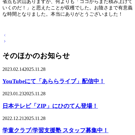
省点も沢山ありますが、何よりも「ココからまた積み上げて
いくのだ！」と思えたことが収穫でした。お陰さまで有意義
な時間となりました。本当にありがとうございました！
投
稿
ナ
そのほかのお知らせ
ビ
ゲ
ー
2023.02.14
2025.11.28
シ
ョ
YouTubeにて「あららライブ」配信中！
ン
2023.01.23
2025.11.28
日本テレビ「ZIP」にひのてん登場！
2022.12.21
2025.11.28
学童クラブ/学習支援塾 スタッフ募集中！