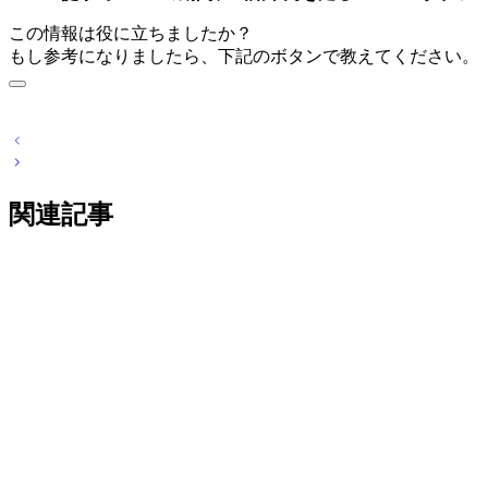
この情報は役に立ちましたか？
もし参考になりましたら、下記のボタンで教えてください。
投
稿
ナ
関連記事
ビ
ゲ
ー
シ
ョ
ン