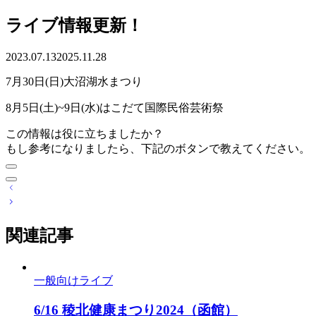
ライブ情報更新！
2023.07.13
2025.11.28
7月30日(日)大沼湖水まつり
8月5日(土)~9日(水)はこだて国際民俗芸術祭
この情報は役に立ちましたか？
もし参考になりましたら、下記のボタンで教えてください。
投
稿
ナ
関連記事
ビ
ゲ
ー
シ
一般向けライブ
ョ
ン
6/16 稜北健康まつり2024（函館）